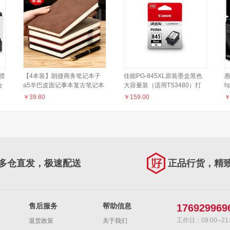
用喷
【4本装】朗捷商务笔记本子
佳能PG-845XL原装墨盒黑色
惠
合
a5羊巴皮面记事本复古笔记本
大容量装（适用TS3480）打
h
双面
文具b5加厚日记本A4会议记录
印页数：300（TS3480A4文
1
￥
39.80
￥
159.00
本可定制logo 4本硬面通用装
档）
A5（黑1，棕1，卡其1，酒红
1）
多仓直发，极速配送
正品行货，精
售后服务
帮助信息
176929969
工作日：09:00--21:
退货政策
关于我们