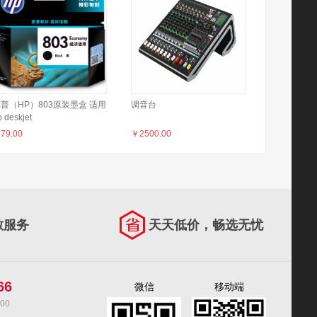
普（HP）803原装墨盒 适用
调音台
p deskjet
111/1112/2131/2132/2621/2622
￥
79.00
￥
2500.00
打印机 黑色经济适用墨盒
致服务
天天低价，畅选无忧
66
微信
移动端
00