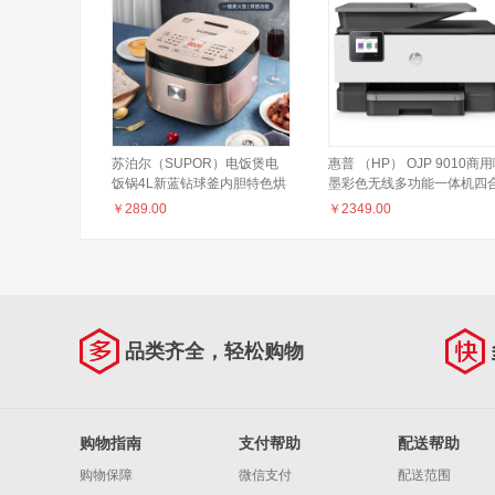
苏泊尔（SUPOR）电饭煲电
惠普 （HP） OJP 9010商
饭锅4L新蓝钻球釜内胆特色烘
墨彩色无线多功能一体机四
焙 发面功能2-6人多功能家用
一 打印复印扫描传真 自动
￥
289.00
￥
2349.00
智能电饭煲40FC873
8710升级款
品类齐全，轻松购物
购物指南
支付帮助
配送帮助
购物保障
微信支付
配送范围