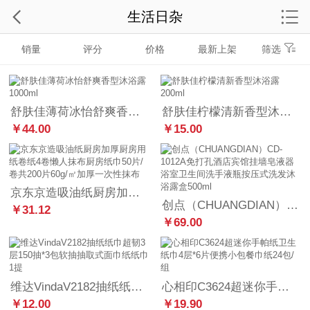
生活日杂
销量
评分
价格
最新上架
筛选
舒肤佳薄荷冰怡舒爽香型沐浴露1000ml
舒肤佳柠檬清新香型沐浴露200ml
￥44.00
￥15.00
京东京造吸油纸厨房加厚厨房用纸卷纸4卷懒人抹布厨房纸巾50片/卷共200片60g/㎡加厚一次性抹布
创点（CHUANGDIAN）CD-1012A免打孔酒店宾馆挂墙皂液器浴室卫生间洗手液瓶按压式洗发沐浴露盒500ml
￥31.12
￥69.00
维达VindaV2182抽纸纸巾超韧3层150抽*3包软抽抽取式面巾纸纸巾1提
心相印C3624超迷你手帕纸卫生纸巾4层*6片便携小包餐巾纸24包/组
￥12.00
￥19.90