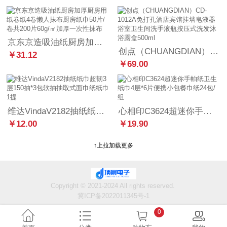
京东京造吸油纸厨房加厚厨房用纸卷纸4卷懒人抹布厨房纸巾50片/卷共200片60g/㎡加厚一次性抹布
创点（CHUANGDIAN）CD-1012A免打孔酒店宾馆挂墙皂液器浴室卫生间洗手液瓶按压式洗发沐浴露盒500ml
￥31.12
￥69.00
维达VindaV2182抽纸纸巾超韧3层150抽*3包软抽抽取式面巾纸纸巾1提
心相印C3624超迷你手帕纸卫生纸巾4层*6片便携小包餐巾纸24包/组
￥12.00
￥19.90
↑上拉加载更多
Copyright © 2021-2024 All rights reserved.
冀ICP备2022011345号-1
0